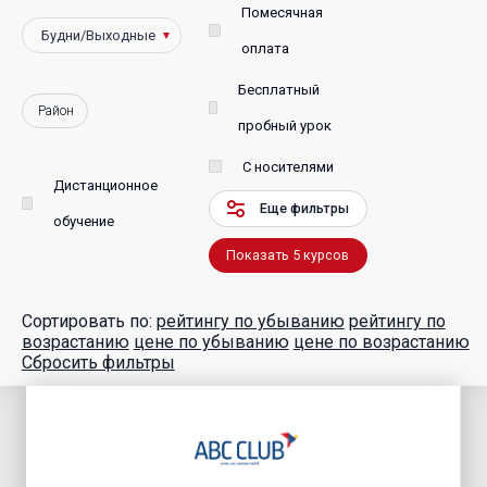
Помесячная
оплата
Бесплатный
Район
пробный урок
С носителями
Дистанционное
Еще фильтры
обучение
Показать
5
курсов
Сортировать по:
рейтингу по убыванию
рейтингу по
возрастанию
цене по убыванию
цене по возрастанию
Сбросить фильтры