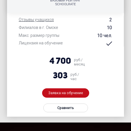
БАЗОВЫЙ РЕЙТИНГ
SCHOOLRATE
2
Отзывы учащихся
10
Филиалов в г. Омске
10 чел.
Макс. размер группы
Лицензия на обучение
4 700
руб./
месяц
303
руб./
час
Заявка на обучение
Сравнить