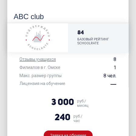
ABC club
84
БАЗОВЫЙ РЕЙТИНГ
SCHOOLRATE
8
Отзывы учащихся
1
Филиалов в г. Омске
8 чел.
Макс. размер группы
Лицензия на обучение
3 000
руб./
месяц
240
руб./
час
Заявка на обучение