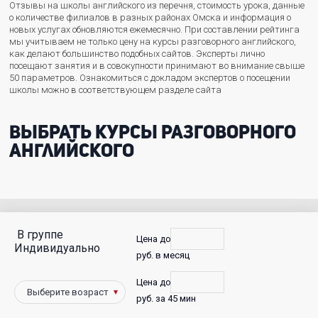
Отзывы на школы английского из перечня, стоимость урока, данные
о количестве филиалов в разных районах Омска и информация о
новых услугах обновляются ежемесячно. При составлении рейтинга
мы учитываем не только цену на курсы разговорного английского,
как делают большинство подобных сайтов. Эксперты лично
посещают занятия и в совокупности принимают во внимание свыше
50 параметров. Ознакомиться с докладом экспертов о посещении
школы можно в соответствующем разделе сайта
Выбрать курсы разговорного
английского
В группе
С
Цена до
Индивидуально
руб. в месяц
фото
Цена до
Победители
руб. за 45 мин