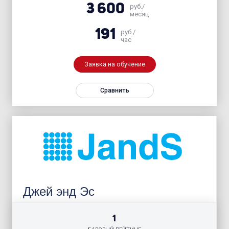
3 600
руб./
месяц
191
руб./
час
Заявка на обучение
Сравнить
Джей энд Эс
1