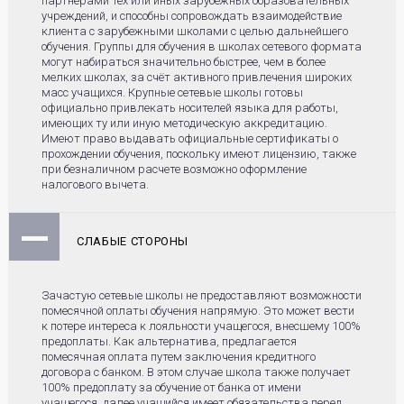
партнерами тех или иных зарубежных образовательных
учреждений, и способны сопровождать взаимодействие
клиента с зарубежными школами с целью дальнейшего
обучения. Группы для обучения в школах сетевого формата
могут набираться значительно быстрее, чем в более
мелких школах, за счёт активного привлечения широких
масс учащихся. Крупные сетевые школы готовы
официально привлекать носителей языка для работы,
имеющих ту или иную методическую аккредитацию.
Имеют право выдавать официальные сертификаты о
прохождении обучения, поскольку имеют лицензию, также
при безналичном расчете возможно оформление
налогового вычета.
СЛАБЫЕ СТОРОНЫ
Зачастую сетевые школы не предоставляют возможности
помесячной оплаты обучения напрямую. Это может вести
к потере интереса к лояльности учащегося, внесшему 100%
предоплаты. Как альтернатива, предлагается
помесячная оплата путем заключения кредитного
договора с банком. В этом случае школа также получает
100% предоплату за обучение от банка от имени
учащегося, далее учащийся имеет обязательства перед