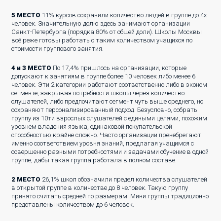
5 МЕСТО
11% курсов сохранили количество людей в группе до 4х
человек. Значительную долю здесь занимают организации
Санкт-Петербурга (порядка 80% от общей доли). Школы Москвы
всё реже готовы работать с таким количеством учащихся по
стоимости группового занятия.
4 и 3 МЕСТО
По 17,4% пришлось на организации, которые
допускают к занятиям в группе более 10 человек либо менее 6
человек. Эти 2 категории работают соответственно либо в эконом
сегменте, закрывая потребности школы через количество
слушателей, либо предпочитают сегмент чуть выше среднего, но
сохраняют персонализированный подход. Безусловно, собрать
группу из 10ти взрослых слушателей с едиными целями, похожим
уровнем владения языка, одинаковой покупательской
способностью крайне сложно. Часто организации пренебрегают
именно соответствием уровня знаний, предлагая учащимся с
совершенно разными потребностями и задачами обучение в одной
группе, дабы такая группа работала в полном составе.
2 МЕСТО
26,1% школ обозначили предел количества слушателей
в открытой группе в количестве до 8 человек. Такую группу
принято считать средней по размерам. Мини группы традиционно
представлены количеством до 6 человек.