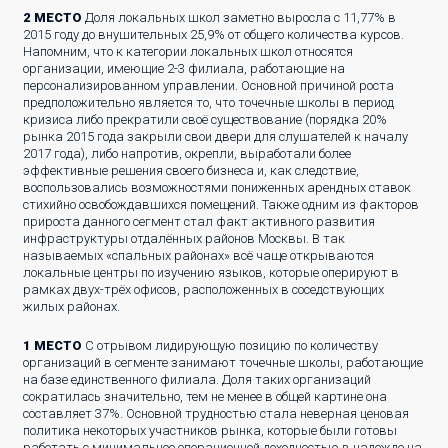
2 МЕСТО
Доля локальных школ заметно выросла с 11,77% в
2015 году до внушительных 25,9% от общего количества курсов.
Напомним, что к категории локальных школ относятся
организации, имеющие 2-3 филиала, работающие на
персонализированном управлении. Основной причиной роста
предположительно является то, что точечные школы в период
кризиса либо прекратили своё существование (порядка 20%
рынка 2015 года закрыли свои двери для слушателей к началу
2017 года), либо напротив, окрепли, выработали более
эффективные решения своего бизнеса и, как следствие,
воспользовались возможностями пониженных арендных ставок
стихийно освобождавшихся помещений. Также одним из факторов
прироста данного сегмент стал факт активного развития
инфраструктуры отдалённых районов Москвы. В так
называемых «спальных районах» всё чаще открываются
локальные центры по изучению языков, которые оперируют в
рамках двух-трёх офисов, расположенных в соседствующих
жилых районах.
1 МЕСТО
С отрывом лидирующую позицию по количеству
организаций в сегменте занимают точечные школы, работающие
на базе единственного филиала. Доля таких организаций
сократилась значительно, тем не менее в общей картине она
составляет 37%. Основной трудностью стала неверная ценовая
политика некоторых участников рынка, которые были готовы
работать с минимальное операционной доходностью в надежде на