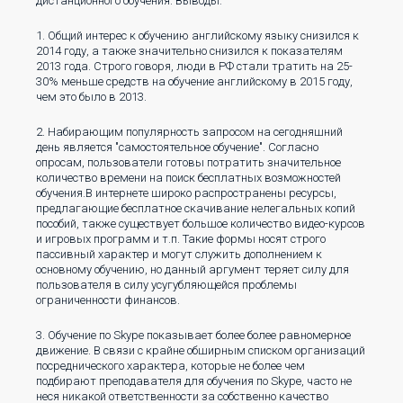
дистанционного обучения. Выводы:
1. Общий интерес к обучению английскому языку снизился к
2014 году, а также значительно снизился к показателям
2013 года. Строго говоря, люди в РФ стали тратить на 25-
30% меньше средств на обучение английскому в 2015 году,
чем это было в 2013.
2. Набирающим популярность запросом на сегодняшний
день является "самостоятельное обучение". Согласно
опросам, пользователи готовы потратить значительное
количество времени на поиск бесплатных возможностей
обучения.В интернете широко распространены ресурсы,
предлагающие бесплатное скачивание нелегальных копий
пособий, также существует большое количество видео-курсов
и игровых программ и т.п. Такие формы носят строго
пассивный характер и могут служить дополнением к
основному обучению, но данный аргумент теряет силу для
пользователя в силу усугубляющейся проблемы
ограниченности финансов.
3. Обучение по Skype показывает более более равномерное
движение. В связи с крайне обширным списком организаций
посреднического характера, которые не более чем
подбирают преподавателя для обучения по Skype, часто не
неся никакой ответственности за собственно качество