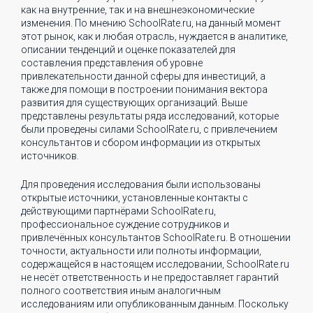
как на внутренние, так и на внешнеэкономические
изменения. По мнению SchoolRate.ru, на данный момент
этот рынок, как и любая отрасль, нуждается в аналитике,
описании тенденций и оценке показателей для
составления представления об уровне
привлекательности данной сферы для инвестиций, а
также для помощи в построении понимания вектора
развития для существующих организаций. Выше
представлены результаты ряда исследований, которые
были проведены силами SchoolRate.ru, с привлечением
консультантов и сбором информации из открытых
источников.
Для проведения исследования были использованы
открытые источники, установленные контакты с
действующими партнёрами SchoolRate.ru,
профессиональное суждение сотрудников и
привлечённых консультантов SchoolRate.ru. В отношении
точности, актуальности или полноты информации,
содержащейся в настоящем исследовании, SchoolRate.ru
не несёт ответственность и не предоставляет гарантий
полного соответствия иным аналогичным
исследованиям или опубликованным данным. Поскольку