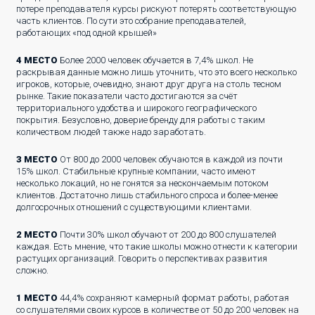
потере преподавателя курсы рискуют потерять соответствующую
часть клиентов. По сути это собрание преподавателей,
работающих «под одной крышей»
4 МЕСТО
Более 2000 человек обучается в 7,4% школ. Не
раскрывая данные можно лишь уточнить, что это всего несколько
игроков, которые, очевидно, знают друг друга на столь тесном
рынке. Такие показатели часто достигаются за счёт
территориального удобства и широкого географического
покрытия. Безусловно, доверие бренду для работы с таким
количеством людей также надо заработать.
3 МЕСТО
От 800 до 2000 человек обучаются в каждой из почти
15% школ. Стабильные крупные компании, часто имеют
несколько локаций, но не гонятся за нескончаемым потоком
клиентов. Достаточно лишь стабильного спроса и более-менее
долгосрочных отношений с существующими клиентами.
2 МЕСТО
Почти 30% школ обучают от 200 до 800 слушателей
каждая. Есть мнение, что такие школы можно отнести к категории
растущих организаций. Говорить о перспективах развития
сложно.
1 МЕСТО
44,4% сохраняют камерный формат работы, работая
со слушателями своих курсов в количестве от 50 до 200 человек на