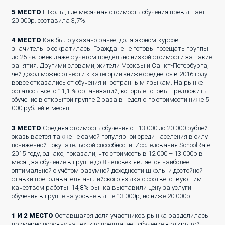
5 МЕСТО
Школы, где месячная стоимость обучения превышает
20 000р. составила 3,7%.
4 МЕСТО
Как было указано ранее, доля эконом-курсов
значительно сократилась. Граждане не готовы посещать группы
до 25 человек даже с учётом предельно низкой стоимости за такие
занятия. Другими словами, жители Москвы и Санкт-Петербурга,
чей доход можно отнести к категории «ниже среднего» в 2016 году
вовсе отказались от обучения иностранным языкам. На рынке
осталось всего 11,1 % организаций, которые готовы предложить
обучение в открытой группе 2 раза в неделю по стоимости ниже 5
000 рублей в месяц.
3 МЕСТО
Средняя стоимость обучения от 13 000 до 20 000 рублей
оказывается также не самой популярной среди населения в силу
пониженной покупательской способности. Исследования SchoolRate
2015 году, однако, показали, что стоимость в 12 000 – 13 000р в
месяц за обучение в группе до 8 человек является наиболее
оптимальной с учётом разумной доходности школы и достойной
ставки преподавателя английского языка с соответствующим
качеством работы. 14,8% рынка выставили цену за услуги
обучения в группе на уровне выше 13 000р, но ниже 20 000р.
1 И 2 МЕСТО
Оставшаяся доля участников рынка разделилась
примерно поровну на тех, кто предлагает обучение в открытой