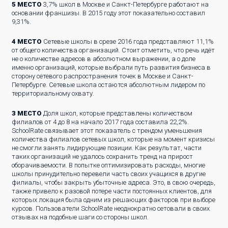
5 МЕСТО
3,7% школ в Москве и Санкт-Петербурге работают на
основании франшизы. В 2015 году этот показательно составил
9,31%.
4 МЕСТО
Сетевые школы в срезе 2016 года представляют 11,1%
от общего количества организаций. Стоит отметить, что речь идёт
не о количестве адресов в абсолютном выражении, а о доле
именно организаций, которые выбрали путь развития бизнеса в
сторону сетевого распространения точек в Москве и Санкт-
Петербурге. Сетевые школа остаются абсолютным лидером по
территориальному охвату.
3 МЕСТО
Доля школ, которые представлены количеством
филиалов от 4 до 8 на начало 2017 года составила 22,2%.
SchoolRate связывает этот показатель с трендом уменьшения
количества филиалов сетевых школ, которые на момент кризисы
не смогли занять лидирующие позиции. Как результат, части
таких организаций не удалось сохранить тренд на прирост
оборачиваемости. В попытке оптимизировать расходы, многие
школы принудительно перевели часть своих учащихся в другие
филиалы, чтобы закрыть убыточные адреса. Это, в свою очередь,
также привело к разовой потере части постоянных клиентов, для
которых локация была одним из решающих факторов при выборе
курсов. Пользователи SchoolRate неоднократно сетовали в своих
отзывах на подобные шаги со стороны школ.