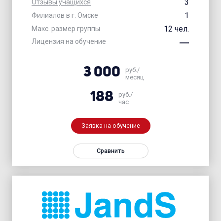
3
Отзывы учащихся
1
Филиалов в г. Омске
12 чел.
Макс. размер группы
Лицензия на обучение
3 000
руб./
месяц
188
руб./
час
Заявка на обучение
Сравнить