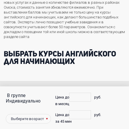
новых услугах и данные о количестве филиалов в разных районах
Омска, стоимость занятия обновляются ежемесячно. При
выставлении баллов мы учитываем не только цену на курсы
английского для начинающих, как делают большинство подобных
сайтов. Эксперты лично посещают учебные заведения и в
совокупности учитывают более 50 параметров. Ознакомиться с
докладом о посещении той или иной школы можно в соответствующем
разделе сайта
Выбрать курсы английского
для начинающих
В группе
С
Цена до
руб.
Индивидуально
в месяц
фото
Цена до
руб.
Победители
за 45 мин