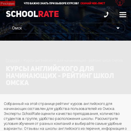
School
Rate
Главная
Курсы английского для начинающих - рейтинг школ Омска
КУРСЫ АНГЛИЙСКОГО ДЛЯ
НАЧИНАЮЩИХ - РЕЙТИНГ ШКОЛ
ОМСКА
Собранный на этой странице рейтинг курсов английского для
начинающих составлен для удобства пользователей из Омска.
Эксперты SchoolRate оценили качество преподавания, количество
студентов в группе, удобство расположения школы. Рассмотрите
условия обучения от разных компаний и выбирайте самые удобные
варианты. Отзывы на школы английского из перечня, информация о