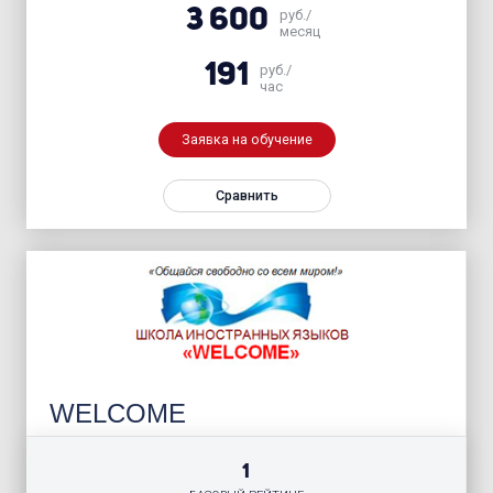
3 600
руб./
месяц
191
руб./
час
Заявка на обучение
Сравнить
WELCOME
1