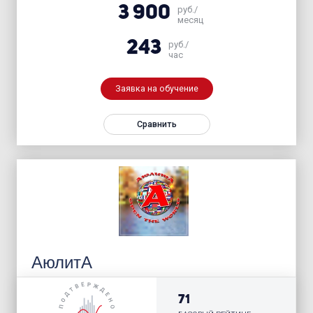
3 900
руб./
месяц
243
руб./
час
Заявка на обучение
Сравнить
АюлитА
71