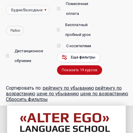
Помесячная
оплата
Бесплатный
Район
пробный урок
С носителями
Дистанционное
Еще фильтры
обучение
Показать
19
курсов
Сортировать по:
рейтингу по убыванию
рейтингу по
возрастанию
цене по убыванию
цене по возрастанию
Сбросить фильтры